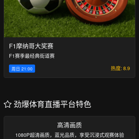
F1摩纳哥大奖赛
F1赛季最经典街道赛
热度: 8.9
周日 21:00
劲爆体育直播平台特色
高清画质
1080P超清画质，蓝光品质，享受沉浸式观赛体验