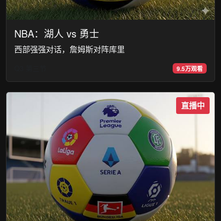
NBA：湖人 vs 勇士
西部强强对话，詹姆斯对阵库里
Q3 第三节
9.5万观看
直播中