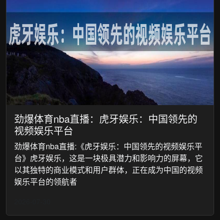
劲爆体育nba直播：虎牙娱乐：中国领先的
视频娱乐平台
劲爆体育nba直播:《虎牙娱乐：中国领先的视频娱乐平
台》虎牙娱乐，这是一块极具潜力和影响力的屏幕，它
以其独特的商业模式和用户群体，正在成为中国的视频
娱乐平台的领航者
2026-07-30