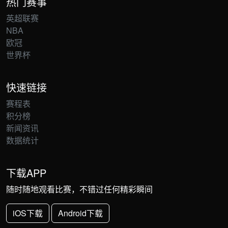
热门赛事
英超联赛
NBA
欧冠
世界杯
快速链接
赛程表
积分榜
新闻资讯
数据统计
下载APP
随时随地观看比赛，不错过任何精彩瞬间
iOS下载
Android下载