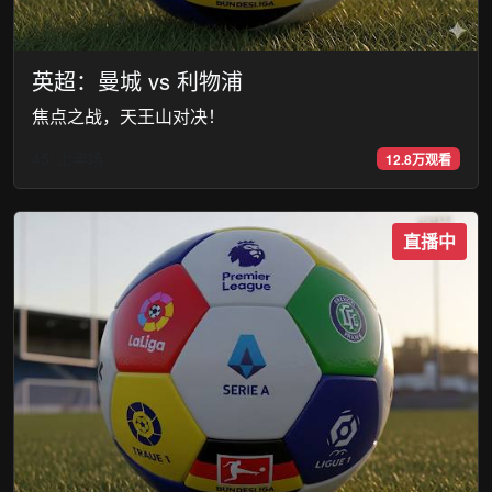
英超：曼城 vs 利物浦
焦点之战，天王山对决！
45' 上半场
12.8万观看
直播中