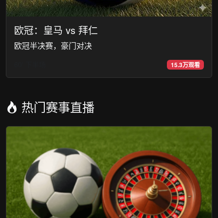
欧冠：皇马 vs 拜仁
欧冠半决赛，豪门对决
60' 下半场
15.3万观看
热门赛事直播