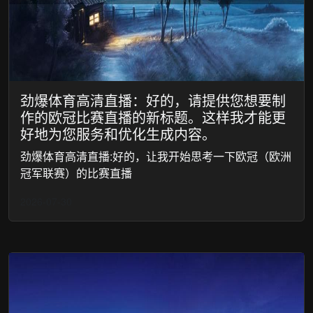
劲爆体育高清直播：好的，请提供您想要制
作的欧冠比赛直播的新标题。这样我才能更
好地为您服务和优化生成内容。
劲爆体育高清直播:好的，让我开始思考一下欧冠（欧洲
冠军联赛）的比赛直播
2026-07-30