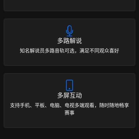
多路解说
知名解说员多路音轨可选，满足不同观众喜好
多屏互动
支持手机、平板、电脑、电视多端观看，随时随地畅享
赛事